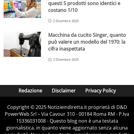
questi 5 prodotti sono identici e
costano 1/10
2 Dicembre 2025
Macchina da cucito Singer, quanto
può valere un modello del 1970: la
cifra inaspettata
2 Dicembre 2025
Redazione
Disclaimer
Privacy Policy
Copyright © 2025 Notizieindiretta.it proprietà di D&D
PowerWeb Srl – Via Cavour 310 - 00184 Roma RM - P.Iva
15336031008 - Questo blog non è una testata
giornalistica, in quanto viene aggiornato senza alcuna