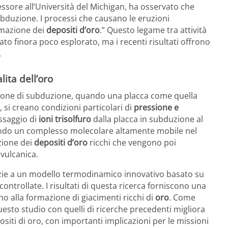
ssore all’Università del Michigan, ha osservato che
subduzione. I processi che causano le eruzioni
rmazione dei
depositi d’oro
.” Questo legame tra attività
ato finora poco esplorato, ma i recenti risultati offrono
.
lita dell’oro
le zone di subduzione, quando una placca come quella
, si creano condizioni particolari di
pressione e
assaggio di
ioni trisolfuro
dalla placca in subduzione al
eando un complesso molecolare altamente mobile nel
zione dei
depositi d’oro
ricchi che vengono poi
 vulcanica.
azie a un modello termodinamico innovativo basato su
ontrollate. I risultati di questa ricerca forniscono una
o alla formazione di giacimenti ricchi di
oro
. Come
uesto studio con quelli di ricerche precedenti migliora
iti di oro, con importanti implicazioni per le missioni