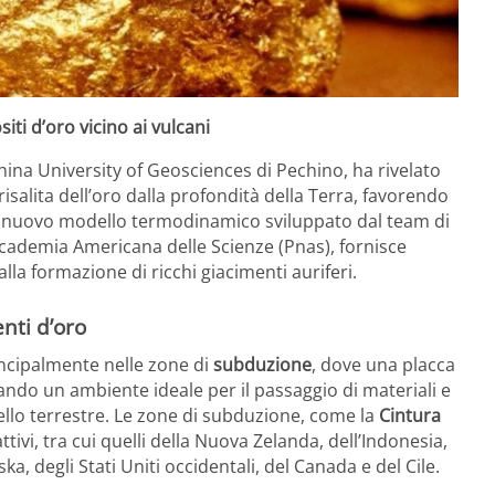
ti d’oro vicino ai vulcani
hina University of Geosciences di Pechino, ha rivelato
 risalita dell’oro dalla profondità della Terra, favorendo
 Il nuovo modello termodinamico sviluppato dal team di
Accademia Americana delle Scienze (Pnas), fornisce
la formazione di ricchi giacimenti auriferi.
enti d’oro
incipalmente nelle zone di
subduzione
, dove una placca
eando un ambiente ideale per il passaggio di materiali e
llo terrestre. Le zone di subduzione, come la
Cintura
tivi, tra cui quelli della Nuova Zelanda, dell’Indonesia,
ska, degli Stati Uniti occidentali, del Canada e del Cile.