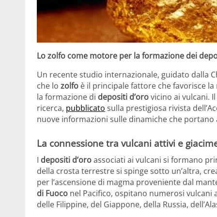
Lo zolfo come motore per la formazione dei deposi
Un recente studio internazionale, guidato dalla C
che lo
zolfo
è il principale fattore che favorisce la
la formazione di
depositi d’oro
vicino ai vulcani.
ricerca,
pubblicato
sulla prestigiosa rivista dell’
nuove informazioni sulle dinamiche che portano al
La connessione tra vulcani attivi e giacim
I
depositi d’oro
associati ai vulcani si formano pr
della crosta terrestre si spinge sotto un’altra, cr
per l’ascensione di magma proveniente dal mante
di Fuoco
nel Pacifico, ospitano numerosi vulcani at
delle Filippine, del Giappone, della Russia, dell’Ala