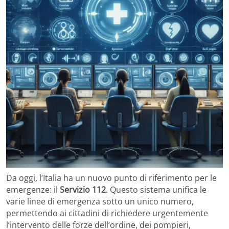
Da oggi, l’Italia ha un nuovo punto di riferimento per le
emergenze: il
Servizio 112
. Questo sistema unifica le
varie linee di emergenza sotto un unico numero,
permettendo ai cittadini di richiedere urgentemente
l’intervento delle forze dell’ordine, dei pompieri,