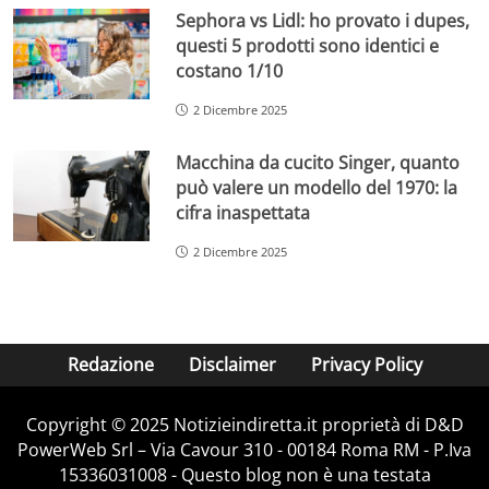
Sephora vs Lidl: ho provato i dupes,
questi 5 prodotti sono identici e
costano 1/10
2 Dicembre 2025
Macchina da cucito Singer, quanto
può valere un modello del 1970: la
cifra inaspettata
2 Dicembre 2025
Redazione
Disclaimer
Privacy Policy
Copyright © 2025 Notizieindiretta.it proprietà di D&D
PowerWeb Srl – Via Cavour 310 - 00184 Roma RM - P.Iva
15336031008 - Questo blog non è una testata