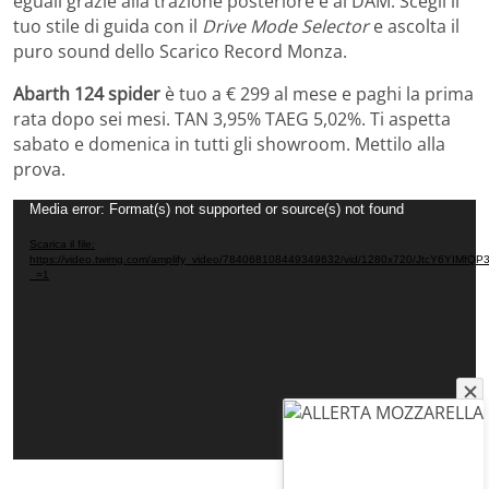
eguali grazie alla trazione posteriore e al DAM. Scegli il
tuo stile di guida con il
Drive Mode Selector
e ascolta il
puro sound dello Scarico Record Monza.
Abarth 124 spider
è tuo a € 299 al mese e paghi la prima
rata dopo sei mesi. TAN 3,95% TAEG 5,02%. Ti aspetta
sabato e domenica in tutti gli showroom. Mettilo alla
prova.
Video
Media error: Format(s) not supported or source(s) not found
Player
Scarica il file:
https://video.twimg.com/amplify_video/784068108449349632/vid/1280x720/JtcY6YIMfQ
_=1