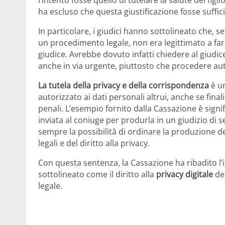
l’intento fosse quello di tutelare la salute del fi
ha escluso che questa giustificazione fosse suffici
In particolare, i giudici hanno sottolineato che, 
un procedimento legale, non era legittimato a far
giudice. Avrebbe dovuto infatti chiedere al giudi
anche in via urgente, piuttosto che procedere 
La tutela della privacy e della corrispondenza
è un
autorizzato ai dati personali altrui, anche se fina
penali. L’esempio fornito dalla Cassazione è signi
inviata al coniuge per produrla in un giudizio di s
sempre la possibilità di ordinare la produzione d
legali e del diritto alla privacy.
Con questa sentenza, la Cassazione ha ribadito l’
sottolineato come il diritto alla
privacy digitale
deb
legale.