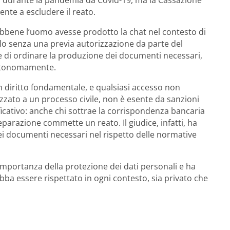
glio durante la pandemia da Covid-19, ma la Cassazione
ente a escludere il reato.
sebbene l’uomo avesse prodotto la chat nel contesto di
lo senza una previa autorizzazione da parte del
ce di ordinare la produzione dei documenti necessari,
autonomamente.
 diritto fondamentale, e qualsiasi accesso non
lizzato a un processo civile, non è esente da sanzioni
ficativo: anche chi sottrae la corrispondenza bancaria
eparazione commette un reato. Il giudice, infatti, ha
ei documenti necessari nel rispetto delle normative
importanza della protezione dei dati personali e ha
ba essere rispettato in ogni contesto, sia privato che