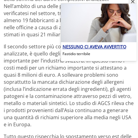
Nell’ambito di una delle più vaste operazioni mai
verificatesi nel settore, tra i 60 e i 70 milioni di veicoli di
almeno 19 fabbricanti a livello mondiale torneranno
nelle officine a causa di airbag difettosi. I costi sono
stimati in quasi 21 miliardi di euro, precisa Allianz.
Il secondo settore più colpito, con il 16% delle perdite
NESSUNO CI AVEVA AVVERTITO
analizzate, è quello degli alimenti e delle bevande,
Fastidio terribile
importante per l’industria svizzera. In questo ramo i
costi medi per un richiamo importante si attestano a
quasi 8 milioni di euro. A sollevare problemi sono
soprattutto la mancata dichiarazione degli allergeni
(inclusa l’indicazione errata degli ingredienti), gli agenti
patogeni e la contaminazione attraverso pezzi di vetro,
metallo o materiali sintetici. Lo studio di AGCS rileva che
i prodotti provenienti dall’Asia continuano a generare
una quantità di richiami superiore alla media negli USA
e in Europa.
Tutto questo rispecchia lo spostamento verso est delle