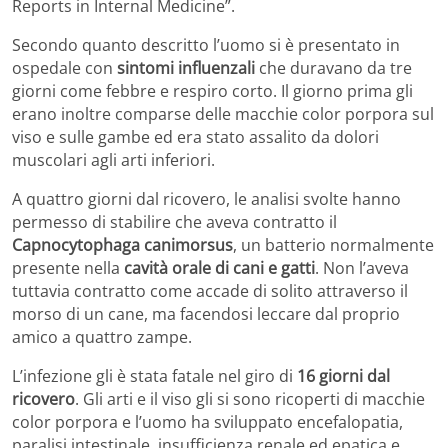
Reports in Internal Medicine”.
Secondo quanto descritto l’uomo si è presentato in
ospedale con
sintomi influenzali
che duravano da tre
giorni come febbre e respiro corto. Il giorno prima gli
erano inoltre comparse delle macchie color porpora sul
viso e sulle gambe ed era stato assalito da dolori
muscolari agli arti inferiori.
A quattro giorni dal ricovero, le analisi svolte hanno
permesso di stabilire che aveva contratto il
Capnocytophaga canimorsus
, un batterio normalmente
presente nella
cavità orale di cani e gatti
. Non l’aveva
tuttavia contratto come accade di solito attraverso il
morso di un cane, ma facendosi leccare dal proprio
amico a quattro zampe.
L’infezione gli è stata fatale nel giro di
16 giorni dal
ricovero
. Gli arti e il viso gli si sono ricoperti di macchie
color porpora e l’uomo ha sviluppato encefalopatia,
paralisi intestinale, insufficienza renale ed epatica e