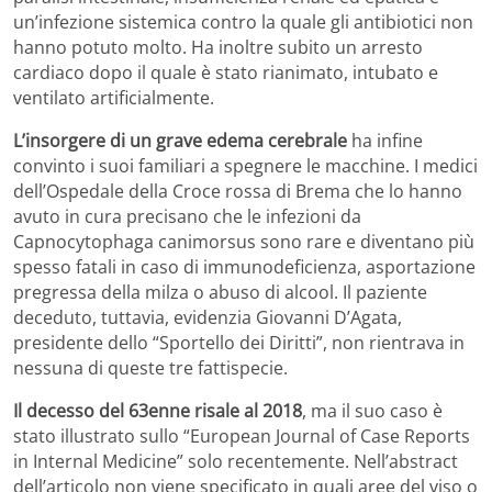
un’infezione sistemica contro la quale gli antibiotici non
hanno potuto molto. Ha inoltre subito un arresto
cardiaco dopo il quale è stato rianimato, intubato e
ventilato artificialmente.
L’insorgere di un grave edema cerebrale
ha infine
convinto i suoi familiari a spegnere le macchine. I medici
dell’Ospedale della Croce rossa di Brema che lo hanno
avuto in cura precisano che le infezioni da
Capnocytophaga canimorsus sono rare e diventano più
spesso fatali in caso di immunodeficienza, asportazione
pregressa della milza o abuso di alcool. Il paziente
deceduto, tuttavia, evidenzia Giovanni D’Agata,
presidente dello “Sportello dei Diritti”, non rientrava in
nessuna di queste tre fattispecie.
Il decesso del 63enne risale al 2018
, ma il suo caso è
stato illustrato sullo “European Journal of Case Reports
in Internal Medicine” solo recentemente. Nell’abstract
dell’articolo non viene specificato in quali aree del viso o