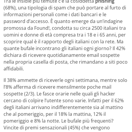
Tra le insidie più temute c’è la cosiddetta
phishing
(68%), una tipologia di spam che può portare al furto di
informazioni personali come i dati bancari e le
password d’accesso. È quanto emerge da un’indagine
promossa da Found!, condotta su circa 2500 italiani tra
uomini e donne di età compresa tra i 18 e i 65 anni, per
scoprire qual è il rapporto degli italiani con la rete. Ma
quante bufale incontrano gli italiani ogni giorno? Il 42%
dichiara di ricevere quotidianamente email sospette
nella propria casella di posta, che rimandano a siti poco
affidabili.
Il 38% ammette di riceverle ogni settimana, mentre solo
l’8% afferma di ricevere mensilmente poche mail
sospette (2/3). Le fasce orarie nelle quali gli hacker
cercano di colpire l’utente sono varie. Infatti per il 62%
degli italiani arrivano indifferentemente sia al mattino
che al pomeriggio, per il 18% la mattina, 12% il
pomeriggio e 8% la notte. Le bufale più frequenti?
Vincite di premi sensazionali (45%) che vengono