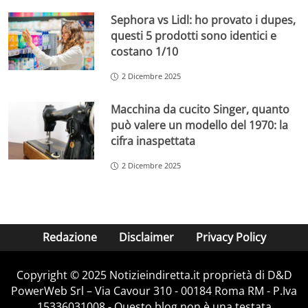
Sephora vs Lidl: ho provato i dupes,
questi 5 prodotti sono identici e
costano 1/10
2 Dicembre 2025
Macchina da cucito Singer, quanto
può valere un modello del 1970: la
cifra inaspettata
2 Dicembre 2025
Redazione
Disclaimer
Privacy Policy
Copyright © 2025 Notizieindiretta.it proprietà di D&D
PowerWeb Srl – Via Cavour 310 - 00184 Roma RM - P.Iva
15336031008 - Questo blog non è una testata