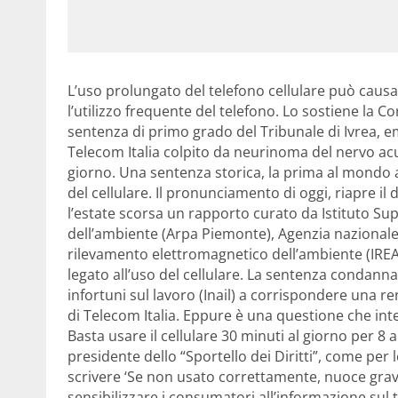
L’uso prolungato del telefono cellulare può causar
l’utilizzo frequente del telefono. Lo sostiene la C
sentenza di primo grado del Tribunale di Ivrea, 
Telecom Italia colpito da neurinoma del nervo acust
giorno. Una sentenza storica, la prima al mondo a
del cellulare. Il pronunciamento di oggi, riapre il 
l’estate scorsa un rapporto curato da Istituto Sup
dell’ambiente (Arpa Piemonte), Agenzia nazionale p
rilevamento elettromagnetico dell’ambiente (IRE
legato all’uso del cellulare. La sentenza condanna 
infortuni sul lavoro (Inail) a corrispondere una re
di Telecom Italia. Eppure è una questione che int
Basta usare il cellulare 30 minuti al giorno per 8 
presidente dello “Sportello dei Diritti”, come per l
scrivere ‘Se non usato correttamente, nuoce grave
sensibilizzare i consumatori all’informazione sul