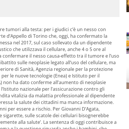
e tumori alla testa: per i giudici c’è un nesso con
orte d’Appello di Torino che, oggi, ha confermato la
emessa nel 2017, sul caso sollevato da un dipendente
ico che utilizzava il cellulare, anche 4 o 5 ore al
 confermare il nesso causa-effetto tra il tumore e l’uso
dibattito sulle neoplasie legato all’uso del cellulare, ma
eriore di Sanità, Agenzia regionale per la protezione
er le nuove tecnologie (Enea) e Istituto per il
A) non ha dato conferme all’aumento di neoplasie
l’Istituto nazionale per l’assicurazione contro gli
ndita vitalizia da malattia professionale al dipendente
eressa la salute dei cittadini ma manca informazione.
anni per essere a rischio. Per Giovanni D’Agata,
e sigarette, sulle scatole dei cellulari bisognerebbe
mente alla salute’. La sentenza di oggi contribuisce a
 tema e la questione riguarda anche i bambini, che