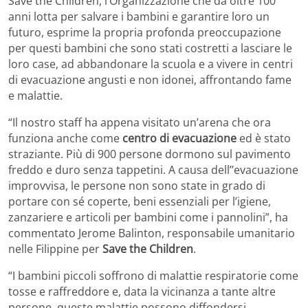
Save the Children, l’Organizzazione che da oltre 100
anni lotta per salvare i bambini e garantire loro un
futuro, esprime la propria profonda preoccupazione
per questi bambini che sono stati costretti a lasciare le
loro case, ad abbandonare la scuola e a vivere in centri
di evacuazione angusti e non idonei, affrontando fame
e malattie.
“Il nostro staff ha appena visitato un’arena che ora
funziona anche come
centro di evacuazione
ed è stato
straziante. Più di 900 persone dormono sul pavimento
freddo e duro senza tappetini. A causa dell’’evacuazione
improvvisa, le persone non sono state in grado di
portare con sé coperte, beni essenziali per l’igiene,
zanzariere e articoli per bambini come i pannolini”, ha
commentato Jerome Balinton, responsabile umanitario
nelle Filippine per
Save the Children
.
“I bambini piccoli soffrono di malattie respiratorie come
tosse e raffreddore e, data la vicinanza a tante altre
persone, queste malattie possono diffondersi