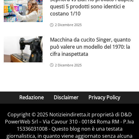
questi 5 prodotti sono identici e
costano 1/10
2 Dicembre 2025
Macchina da cucito Singer, quanto
può valere un modello del 1970: la
cifra inaspettata
2 Dicembre 2025
Redazione
Disclaimer
Privacy Policy
Copyright © 2025 Notizieindiretta.it proprietà di D&D
PowerWeb Srl – Via Cavour 310 - 00184 Roma RM - P.Iva
15336031008 - Questo blog non è una testata
giornalistica, in quanto viene aggiornato senza alcuna