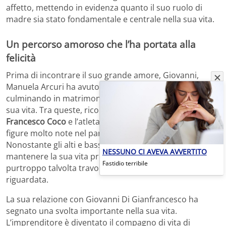
affetto, mettendo in evidenza quanto il suo ruolo di
madre sia stato fondamentale e centrale nella sua vita.
Un percorso amoroso che l’ha portata alla
felicità
Prima di incontrare il suo grande amore, Giovanni,
Manuela Arcuri ha avuto diverse relazioni che, pur non
culminando in matrimonio, sono state importanti nella
sua vita. Tra queste, ricordiamo quelle con il calciatore
Francesco Coco
e l’atleta olimpico
Aldo Montano
, due
figure molto note nel panorama sportivo italiano.
Nonostante gli alti e bassi, Arcuri ha sempre cercato di
NESSUNO CI AVEVA AVVERTITO
mantenere la sua vita privata lontano dai riflettori,
Fastidio terribile
purtroppo talvolta travolta dai gossip che l’hanno
riguardata.
La sua relazione con Giovanni Di Gianfrancesco ha
segnato una svolta importante nella sua vita.
L’imprenditore è diventato il compagno di vita di