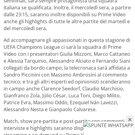
semifinali, sarà sempre protagonista una squadra
italiana se qualificata. Inoltre, il mercoledì sera, a partire
dalle 23:15, saranno inoltre disponibili su Prime Video
anche gli highlights di tutte le altre partite del martedì e
del mercoledì sera.
Ad accompagnare gli appassionati in questa stagione di
UEFA Champions League ci sarà la squadra di Prime
Video con i presentatori Giulia Mizzoni, Marco Cattaneo
e Alessia Tarquinio, Alessandro Alciato e Fernando Siani
collegati da bordo campo; la telecronaca sarà affidata a
Sandro Piccinini con Massimo Ambrosini al commento
tecnico; e tra gli altri esperti ed opinionisti scenderanno
in campo anche Clarence Seedorf, Claudio Marchisio,
Gianfranco Zola, Júlio César, Luca Toni, Diego Milito,
Patrice Evra, Massimo Oddo, Ezequiel Iván Lavezzi,
Alessandro Nesta e Gianpaolo Calvarese.
Match, show pre-partita e post-partita con commenti,
interviste e highlights saranno disponibili in live
streaming e on demand su Prime Video, inclusi con