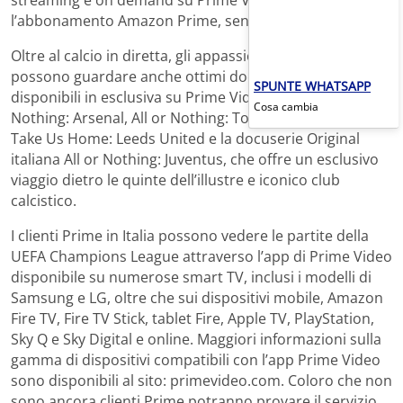
l’abbonamento Amazon Prime, senza costi aggiuntivi.
Oltre al calcio in diretta, gli appassionati di sport
possono guardare anche ottimi documentari sportivi
SPUNTE WHATSAPP
disponibili in esclusiva su Prime Video tra cui All or
Cosa cambia
Nothing: Arsenal, All or Nothing: Tottenham Hotspur,
Take Us Home: Leeds United e la docuserie Original
italiana All or Nothing: Juventus, che offre un esclusivo
viaggio dietro le quinte dell’illustre e iconico club
calcistico.
I clienti Prime in Italia possono vedere le partite della
UEFA Champions League attraverso l’app di Prime Video
disponibile su numerose smart TV, inclusi i modelli di
Samsung e LG, oltre che sui dispositivi mobile, Amazon
Fire TV, Fire TV Stick, tablet Fire, Apple TV, PlayStation,
Sky Q e Sky Digital e online. Maggiori informazioni sulla
gamma di dispositivi compatibili con l’app Prime Video
sono disponibili al sito: primevideo.com. Coloro che non
sono ancora clienti Prime potranno provare il servizio