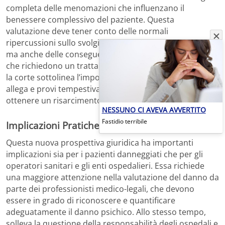
completa delle menomazioni che influenzano il
benessere complessivo del paziente. Questa
valutazione deve tener conto delle normali
ripercussioni sullo svolgimento delle attività quotidiane,
ma anche delle conseguenze più peculiari e anomale
che richiedono un trattamento personalizzato. Inoltre,
la corte sottolinea l’importanza che il danneggiato
allega e provi tempestivamente tali conseguenze per
ottenere un risarcimento adeguato.
NESSUNO CI AVEVA AVVERTITO
Fastidio terribile
Implicazioni Pratiche e Giuridiche
Questa nuova prospettiva giuridica ha importanti
implicazioni sia per i pazienti danneggiati che per gli
operatori sanitari e gli enti ospedalieri. Essa richiede
una maggiore attenzione nella valutazione del danno da
parte dei professionisti medico-legali, che devono
essere in grado di riconoscere e quantificare
adeguatamente il danno psichico. Allo stesso tempo,
solleva la questione della responsabilità degli ospedali e