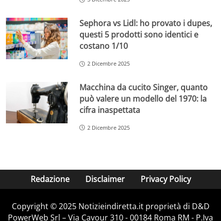
Sephora vs Lidl: ho provato i dupes,
questi 5 prodotti sono identici e
costano 1/10
2 Dicembre 2025
Macchina da cucito Singer, quanto
può valere un modello del 1970: la
cifra inaspettata
2 Dicembre 2025
Redazione
Disclaimer
Privacy Policy
Copyright © 2025 Notizieindiretta.it proprietà di D&D
PowerWeb Srl – Via Cavour 310 - 00184 Roma RM - P.Iva