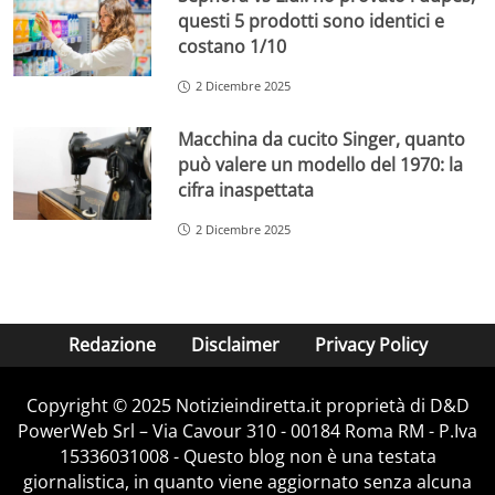
questi 5 prodotti sono identici e
costano 1/10
2 Dicembre 2025
Macchina da cucito Singer, quanto
può valere un modello del 1970: la
cifra inaspettata
2 Dicembre 2025
Redazione
Disclaimer
Privacy Policy
Copyright © 2025 Notizieindiretta.it proprietà di D&D
PowerWeb Srl – Via Cavour 310 - 00184 Roma RM - P.Iva
15336031008 - Questo blog non è una testata
giornalistica, in quanto viene aggiornato senza alcuna