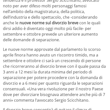
tendenza è il professor Sergio Scicchitano, avvocato
noto per aver difeso molti personaggi famosi
nell’ambito della magistratura, della politica,
dell’industria e dello spettacolo, che -considerando
anche le
nuove norme sul divorzio breve
con le quali
dirsi addio è diventato oggi molto più facile- per
settembre e ottobre prevede un ulteriore aumento
delle domande di separazione.
Le nuove norme approvate dal parlamento lo scorso
aprile finora hanno avuto un riscontro timido, ma a
settembre e ottobre ci sarà un crescendo di persone
che ricorreranno al divorzio breve con il quale passa da
3 anni a 12 mesi la durata minima del periodo di
separazione per potere procedere con la domanda di
divorzio e a 6 mesi per quanto riguarda le separazioni
consensuali. «Una vera rivoluzione per il nostro Paese
dove per divorziare bisognava attendere anche più di 7
anni» commenta l’avvocato Sergio Scicchitano.
Il divorzio breve consentirà di evitare il climax di