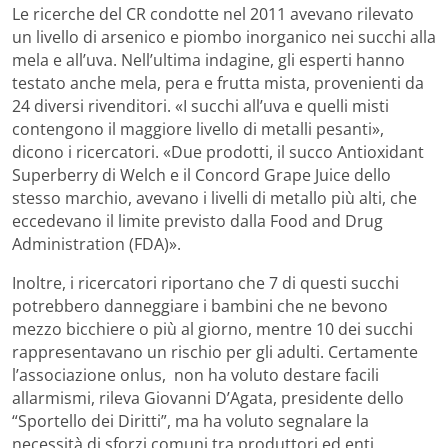
Le ricerche del CR condotte nel 2011 avevano rilevato
un livello di arsenico e piombo inorganico nei succhi alla
mela e all’uva. Nell’ultima indagine, gli esperti hanno
testato anche mela, pera e frutta mista, provenienti da
24 diversi rivenditori. «I succhi all’uva e quelli misti
contengono il maggiore livello di metalli pesanti»,
dicono i ricercatori. «Due prodotti, il succo Antioxidant
Superberry di Welch e il Concord Grape Juice dello
stesso marchio, avevano i livelli di metallo più alti, che
eccedevano il limite previsto dalla Food and Drug
Administration (FDA)».
Inoltre, i ricercatori riportano che 7 di questi succhi
potrebbero danneggiare i bambini che ne bevono
mezzo bicchiere o più al giorno, mentre 10 dei succhi
rappresentavano un rischio per gli adulti. Certamente
l’associazione onlus, non ha voluto destare facili
allarmismi, rileva Giovanni D’Agata, presidente dello
“Sportello dei Diritti”, ma ha voluto segnalare la
necessità di sforzi comuni tra produttori ed enti