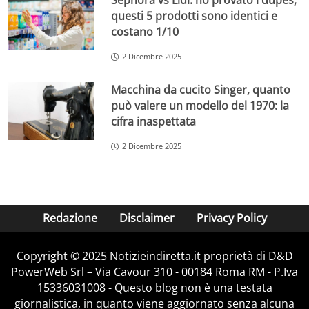
Sephora vs Lidl: ho provato i dupes,
questi 5 prodotti sono identici e
costano 1/10
2 Dicembre 2025
Macchina da cucito Singer, quanto
può valere un modello del 1970: la
cifra inaspettata
2 Dicembre 2025
Redazione
Disclaimer
Privacy Policy
Copyright © 2025 Notizieindiretta.it proprietà di D&D
PowerWeb Srl – Via Cavour 310 - 00184 Roma RM - P.Iva
15336031008 - Questo blog non è una testata
giornalistica, in quanto viene aggiornato senza alcuna