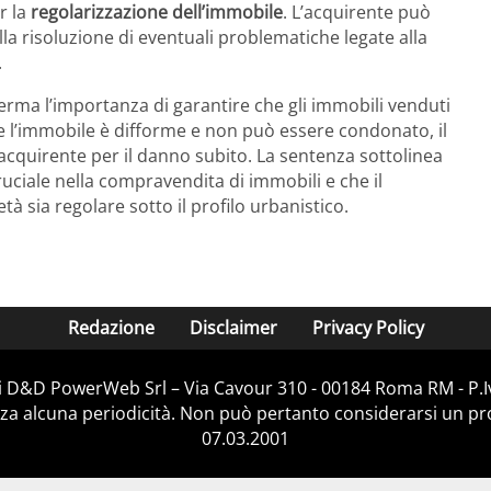
r la
regolarizzazione dell’immobile
. L’acquirente può
lla risoluzione di eventuali problematiche legate alla
.
rma l’importanza di garantire che gli immobili venduti
 Se l’immobile è difforme e non può essere condonato, il
’acquirente per il danno subito. La sentenza sottolinea
ciale nella compravendita di immobili e che il
tà sia regolare sotto il profilo urbanistico.
Redazione
Disclaimer
Privacy Policy
 di D&D PowerWeb Srl – Via Cavour 310 - 00184 Roma RM - P.
za alcuna periodicità. Non può pertanto considerarsi un prod
07.03.2001