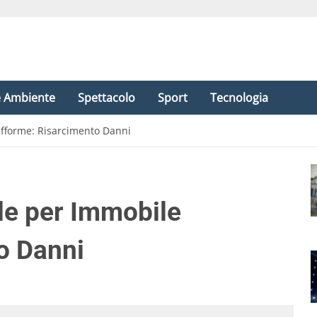
e Ambiente
Spettacolo
Sport
Tecnologia
ifforme: Risarcimento Danni
le per Immobile
o Danni