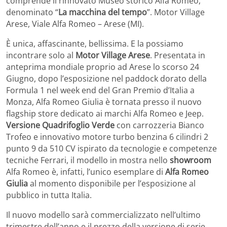
comprende il rinnovato Museo storico Alfa Romeo,
denominato “
La macchina del tempo
”. Motor Village
Arese, Viale Alfa Romeo – Arese (MI).
È unica, affascinante, bellissima. E la possiamo
incontrare solo al
Motor Village Arese
. Presentata in
anteprima mondiale proprio ad Arese lo scorso 24
Giugno, dopo l’esposizione nel paddock dorato della
Formula 1 nel week end del Gran Premio d’Italia a
Monza, Alfa Romeo Giulia è tornata presso il nuovo
flagship store dedicato ai marchi Alfa Romeo e Jeep.
Versione Quadrifoglio Verde
con carrozzeria Bianco
Trofeo e innovativo motore turbo benzina 6 cilindri 2
punto 9 da 510 CV ispirato da tecnologie e competenze
tecniche Ferrari, il modello in mostra nello
showroom
Alfa Romeo è, infatti, l’unico esemplare di
Alfa Romeo
Giulia
al momento disponibile per l’esposizione al
pubblico in tutta Italia.
Il nuovo modello sarà commercializzato nell’ultimo
trimestre dell’anno e il prezzo della versione di serie