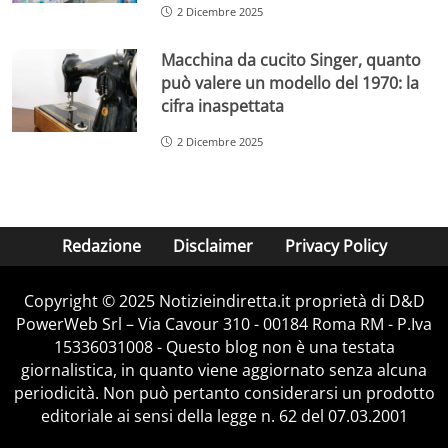
2 Dicembre 2025
Macchina da cucito Singer, quanto
può valere un modello del 1970: la
cifra inaspettata
2 Dicembre 2025
Redazione
Disclaimer
Privacy Policy
Copyright © 2025 Notizieindiretta.it proprietà di D&D
PowerWeb Srl – Via Cavour 310 - 00184 Roma RM - P.Iva
15336031008 - Questo blog non è una testata
giornalistica, in quanto viene aggiornato senza alcuna
periodicità. Non può pertanto considerarsi un prodotto
editoriale ai sensi della legge n. 62 del 07.03.2001