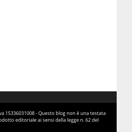
Iva 15336031008 - Questo blog non è una testata
otto editoriale ai sensi della legge n. 62 del