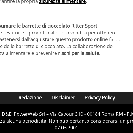
rantire la propria
sicurezza alimentare
.
umare le barrette di cioccolato Ritter Sport
ile restituire il prodotto al punto vendita per ottenere
astenersi dall’acquistare questo prodotto online
fino a
 delle barrette di cioccolato. La collaborazione dei
zza alimentare e prevenire
rischi per la salute
.
Redazione
Disclaimer
Privacy Policy
 di D&D PowerWeb Srl – Via Cavour 310 - 00184 Roma RM - P.
za alcuna periodicità. Non può pertanto considerarsi un prod
07.03.2001