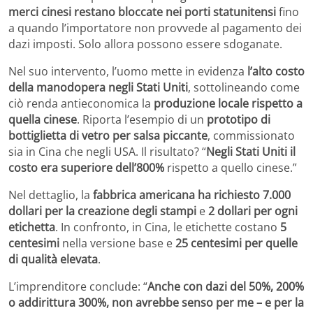
merci cinesi restano bloccate nei porti statunitensi
fino
a quando l’importatore non provvede al pagamento dei
dazi imposti. Solo allora possono essere sdoganate.
Nel suo intervento, l’uomo mette in evidenza
l’alto costo
della manodopera negli Stati Uniti
, sottolineando come
ciò renda antieconomica la
produzione locale rispetto a
quella cinese
. Riporta l’esempio di un
prototipo di
bottiglietta di vetro per salsa piccante
, commissionato
sia in Cina che negli USA. Il risultato? “
Negli Stati Uniti il
costo era superiore dell’800%
rispetto a quello cinese.”
Nel dettaglio, la
fabbrica americana ha richiesto 7.000
dollari per la creazione degli stampi
e
2 dollari per ogni
etichetta
. In confronto, in Cina, le etichette costano
5
centesimi
nella versione base e
25 centesimi per quelle
di qualità elevata
.
L’imprenditore conclude: “
Anche con dazi del 50%, 200%
o addirittura 300%, non avrebbe senso per me – e per la