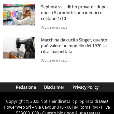
Sephora vs Lidl: ho provato i dupes,
questi 5 prodotti sono identici e
costano 1/10
2 Dicembre 2025
Macchina da cucito Singer, quanto
può valere un modello del 1970: la
cifra inaspettata
2 Dicembre 2025
Redazione
Disclaimer
Privacy Policy
Copyright © 2025 Notizieindiretta.it proprietà di D&D
PowerWeb Srl – Via Cavour 310 - 00184 Roma RM - P.Iva
15336031008 - Questo blog non è una testata