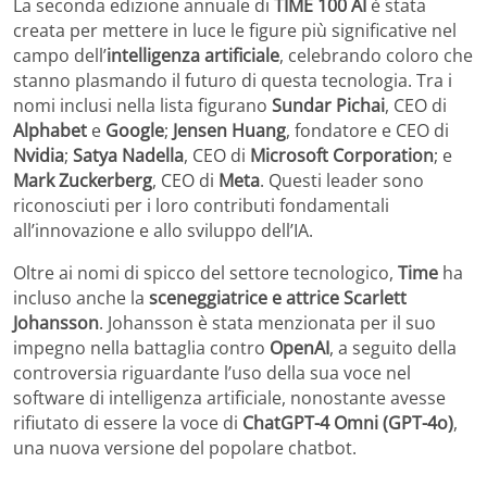
La seconda edizione annuale di
TIME 100 AI
è stata
creata per mettere in luce le figure più significative nel
campo dell’
intelligenza artificiale
, celebrando coloro che
stanno plasmando il futuro di questa tecnologia. Tra i
nomi inclusi nella lista figurano
Sundar Pichai
, CEO di
Alphabet
e
Google
;
Jensen Huang
, fondatore e CEO di
Nvidia
;
Satya Nadella
, CEO di
Microsoft Corporation
; e
Mark Zuckerberg
, CEO di
Meta
. Questi leader sono
riconosciuti per i loro contributi fondamentali
all’innovazione e allo sviluppo dell’IA.
Oltre ai nomi di spicco del settore tecnologico,
Time
ha
incluso anche la
sceneggiatrice e attrice Scarlett
Johansson
. Johansson è stata menzionata per il suo
impegno nella battaglia contro
OpenAI
, a seguito della
controversia riguardante l’uso della sua voce nel
software di intelligenza artificiale, nonostante avesse
rifiutato di essere la voce di
ChatGPT-4 Omni (GPT-4o)
,
una nuova versione del popolare chatbot.