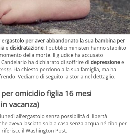
’
ergastolo per aver abbandonato la sua bambina per
ia
e
disidratazione
. I pubblici ministeri hanno stabilito
momento della morte. Il giudice ha accusato
. Candelario ha dichiarato di soffrire di
depressione
e
ente
. Ha chiesto perdono alla sua famiglia, ma ha
ndo. Vediamo di seguito la storia nel dettaglio.
er omicidio figlia 16 mesi
in vacanza)
nedì all’ergastolo senza possibilità di libertà
, che aveva lasciato sola a casa senza acqua né cibo per
riferisce il Washington Post.