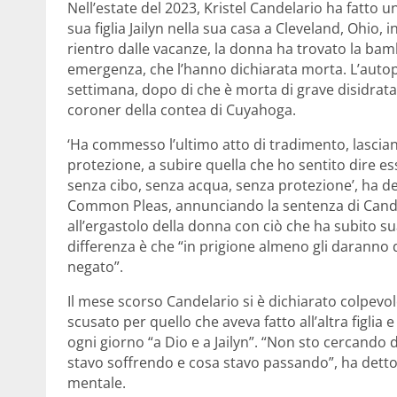
Nell’estate del 2023, Kristel Candelario ha fatto u
sua figlia Jailyn nella sua casa a Cleveland, Ohio,
rientro dalle vacanze, la donna ha trovato la bamb
emergenza, che l’hanno dichiarata morta. L’autops
settimana, dopo di che è morta di grave disidrat
coroner della contea di Cuyahoga.
‘Ha commesso l’ultimo atto di tradimento, lascian
protezione, a subire quella che ho sentito dire e
senza cibo, senza acqua, senza protezione’, ha d
Common Pleas, annunciando la sentenza di Candel
all’ergastolo della donna con ciò che ha subito su
differenza è che “in prigione almeno gli daranno d
negato”.
Il mese scorso Candelario si è dichiarato colpevole
scusato per quello che aveva fatto all’altra figlia
ogni giorno “a Dio e a Jailyn”. “Non sto cercando 
stavo soffrendo e cosa stavo passando”, ha detto 
mentale.