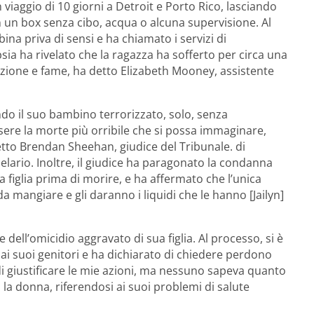
n viaggio di 10 giorni a Detroit e Porto Rico, lasciando
 in un box senza cibo, acqua o alcuna supervisione. Al
ina priva di sensi e ha chiamato i servizi di
ia ha rivelato che la ragazza ha sofferto per circa una
azione e fame, ha detto Elizabeth Mooney, assistente
do il suo bambino terrorizzato, solo, senza
ssere la morte più orribile che si possa immaginare,
etto Brendan Sheehan, giudice del Tribunale. di
ario. Inoltre, il giudice ha paragonato la condanna
a figlia prima di morire, e ha affermato che l’unica
a mangiare e gli daranno i liquidi che le hanno [Jailyn]
 dell’omicidio aggravato di sua figlia. Al processo, si è
 e ai suoi genitori e ha dichiarato di chiedere perdono
di giustificare le mie azioni, ma nessuno sapeva quanto
la donna, riferendosi ai suoi problemi di salute