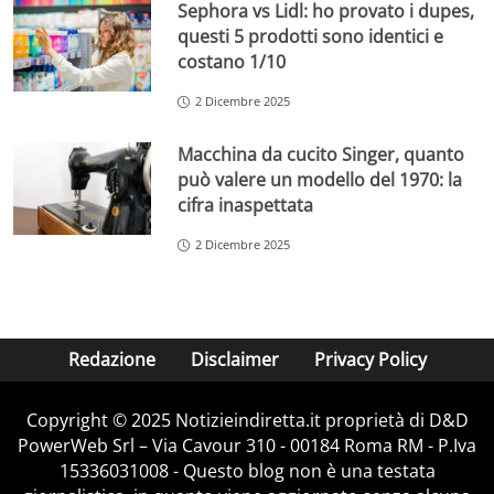
Sephora vs Lidl: ho provato i dupes,
questi 5 prodotti sono identici e
costano 1/10
2 Dicembre 2025
Macchina da cucito Singer, quanto
può valere un modello del 1970: la
cifra inaspettata
2 Dicembre 2025
Redazione
Disclaimer
Privacy Policy
Copyright © 2025 Notizieindiretta.it proprietà di D&D
PowerWeb Srl – Via Cavour 310 - 00184 Roma RM - P.Iva
15336031008 - Questo blog non è una testata