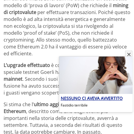
modello di ‘prova di lavoro’ (PoW) che richiede il
mining
di criptovalute
per effettuare transazioni. Poiché questo
modello è ad alta intensità energetica e generalmente
non ecologico, la criptovaluta si sta rivolgendo al
modello ‘proof of stake’ (PoS), che non richiede il
cryptomining. Allo stesso modo, quello battezzato
come Ethereum 2.0 ha il vantaggio di essere più veloce
ed efficiente.
L’upgrade effettuato
è consistito in un test in cui lo
speciale testnet Goerli ha simulato il processo della
mainnet
. Secondo i suoi sviluppatori, la cosiddetta
fusione ha avuto successo, anche se non escludono che
i guasti vengano scoperti in seguito.
NESSUNO CI AVEVA AVVERTITO
Si stima che l’
ultimo aggiornamento della mainnet di
Fastidio terribile
Ethereum
, descritto come uno degli eventi più
importanti nella storia delle criptovalute, avverrà a
settembre. Tuttavia, a seconda dei risultati di questo
test, la data potrebbe cambiare. In passato,