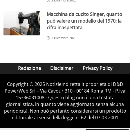
2 Dicembre 2025
Macchina da cucito Singer, quanto
può valere un modello del 1970: la
cifra inaspettata
2 Dicembre 2025
Redazione
Disclaimer
Privacy Policy
Copyright © 2025 Notizieindiretta.it proprietà di D&D
PowerWeb Srl – Via Cavour 310 - 00184 Roma RM - P.Iva
15336031008 - Questo blog non è una testata
giornalistica, in quanto viene aggiornato senza alcuna
periodicità. Non può pertanto considerarsi un prodotto
editoriale ai sensi della legge n. 62 del 07.03.2001