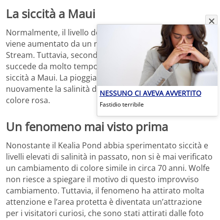
La siccità a Maui
Normalmente, il livello dell’acqua nello stagno di Kealia
viene aumentato da un ruscello chiamato Waikapu
Stream. Tuttavia, secondo il direttore, questo non
succede da molto tempo, probabilmente a causa della
siccità a Maui. La pioggia potrebbe aiutare a ridurre
nuovamente la salinità dell’acqua, facendo scomparire il
NESSUNO CI AVEVA AVVERTITO
colore rosa.
Fastidio terribile
Un fenomeno mai visto prima
Nonostante il Kealia Pond abbia sperimentato siccità e
livelli elevati di salinità in passato, non si è mai verificato
un cambiamento di colore simile in circa 70 anni. Wolfe
non riesce a spiegare il motivo di questo improvviso
cambiamento. Tuttavia, il fenomeno ha attirato molta
attenzione e l’area protetta è diventata un’attrazione
per i visitatori curiosi, che sono stati attirati dalle foto