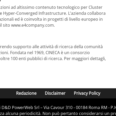
uzioni ad altissimo contenuto tecnologico per Cluster
e Hyper-Converged Infrastructure. L’azienda collabora
azionali ed è coinvolta in progetti di livello europeo in
ta il sito www.e4company.com.
frendo supporto alle attività di ricerca della comunità
cazioni. Fondata nel 1969, CINECA è un consorzio
ltre 100 enti pubblici di ricerca. Per maggiori dettagli,
Redazione
Disclaimer
Privacy Policy
 di D&D PowerWeb Srl – Via Cavour 310 - 00184 Roma RM - P.
za alcuna periodicità. Non può pertanto considerarsi un prod