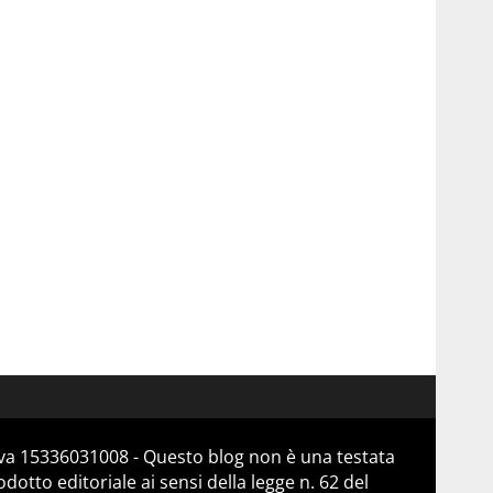
Iva 15336031008 - Questo blog non è una testata
otto editoriale ai sensi della legge n. 62 del