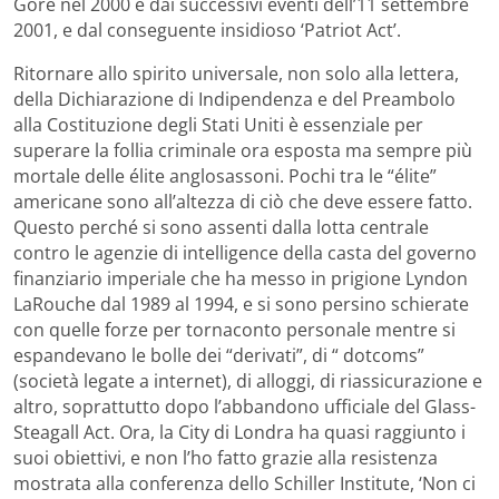
Gore nel 2000 e dai successivi eventi dell’11 settembre
2001, e dal conseguente insidioso ‘Patriot Act’.
Ritornare allo spirito universale, non solo alla lettera,
della Dichiarazione di Indipendenza e del Preambolo
alla Costituzione degli Stati Uniti è essenziale per
superare la follia criminale ora esposta ma sempre più
mortale delle élite anglosassoni. Pochi tra le “élite”
americane sono all’altezza di ciò che deve essere fatto.
Questo perché si sono assenti dalla lotta centrale
contro le agenzie di intelligence della casta del governo
finanziario imperiale che ha messo in prigione Lyndon
LaRouche dal 1989 al 1994, e si sono persino schierate
con quelle forze per tornaconto personale mentre si
espandevano le bolle dei “derivati”, di “ dotcoms”
(società legate a internet), di alloggi, di riassicurazione e
altro, soprattutto dopo l’abbandono ufficiale del Glass-
Steagall Act. Ora, la City di Londra ha quasi raggiunto i
suoi obiettivi, e non l’ho fatto grazie alla resistenza
mostrata alla conferenza dello Schiller Institute, ‘Non ci